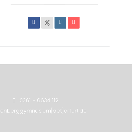
0361 - 6634 112
tenberggymnasium[aet]erfurt.de