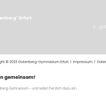
enberg" Erfurt
gu
ght © 2023 Gutenberg-Gymnasium Erfurt |
Impressum
|
Date
rn gemeinsam!
berg-Gymnasium – und laden herzlich dazu ein.