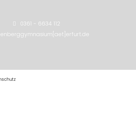
0361 - 6634 112
tenberggymnasium[aet]erfurt.de
nschutz