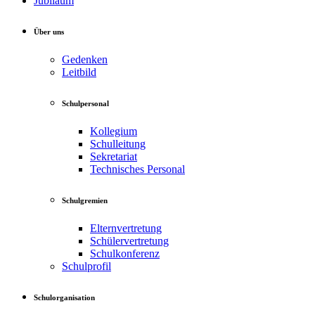
Jubiläum
Über uns
Gedenken
Leitbild
Schulpersonal
Kollegium
Schulleitung
Sekretariat
Technisches Personal
Schulgremien
Elternvertretung
Schülervertretung
Schulkonferenz
Schulprofil
Schulorganisation