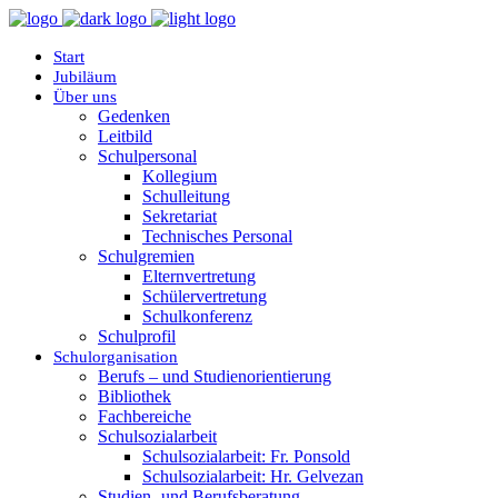
Start
Jubiläum
Über uns
Gedenken
Leitbild
Schulpersonal
Kollegium
Schulleitung
Sekretariat
Technisches Personal
Schulgremien
Elternvertretung
Schülervertretung
Schulkonferenz
Schulprofil
Schulorganisation
Berufs – und Studienorientierung
Bibliothek
Fachbereiche
Schulsozialarbeit
Schulsozialarbeit: Fr. Ponsold
Schulsozialarbeit: Hr. Gelvezan
Studien- und Berufsberatung