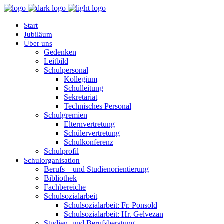
Start
Jubiläum
Über uns
Gedenken
Leitbild
Schulpersonal
Kollegium
Schulleitung
Sekretariat
Technisches Personal
Schulgremien
Elternvertretung
Schülervertretung
Schulkonferenz
Schulprofil
Schulorganisation
Berufs – und Studienorientierung
Bibliothek
Fachbereiche
Schulsozialarbeit
Schulsozialarbeit: Fr. Ponsold
Schulsozialarbeit: Hr. Gelvezan
Studien- und Berufsberatung