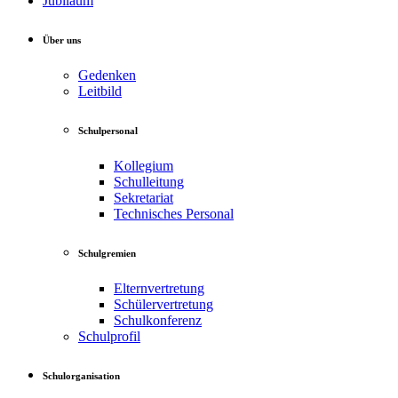
Jubiläum
Über uns
Gedenken
Leitbild
Schulpersonal
Kollegium
Schulleitung
Sekretariat
Technisches Personal
Schulgremien
Elternvertretung
Schülervertretung
Schulkonferenz
Schulprofil
Schulorganisation