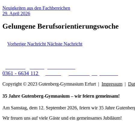
Neuigkeiten aus den Fachbereichen
29. April 2026
Gelungene Berufsorientierungswoche
Vorherige Nachricht
Nächste Nachricht
3. Staatliches Gymnasium "Johann Gutenberg" Erfurt
Gutenbergplatz 6
99092 Erfurt
0361 - 6634 112
gutenberggymnasium[aet]erfurt.de
Copyright © 2023 Gutenberg-Gymnasium Erfurt |
Impressum
|
Dat
35 Jahre Gutenberg-Gymnasium – wir feiern gemeinsam!
Am Samstag, dem 12. September 2026, feiern wir 35 Jahre Gutenber
Wir freuen uns auf viele Gäste und ein gemeinsames Jubiläum!